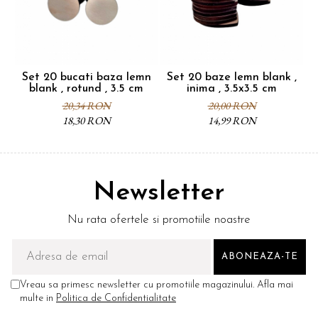
Set 20 bucati baza lemn
Set 20 baze lemn blank ,
S
blank , rotund , 3.5 cm
inima , 3.5x3.5 cm
20,34 RON
20,00 RON
18,30 RON
14,99 RON
Newsletter
Nu rata ofertele si promotiile noastre
Vreau sa primesc newsletter cu promotiile magazinului. Afla mai
multe in
Politica de Confidentialitate