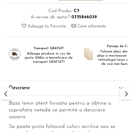
Cod Produs:
C7
Ai nevoie de ajutor?
0735846039
Adauga la Favorite
Cere informatii
Finisaje de Cali
Transport GRATUIT
Folosim placi din p
Adauga produse in cos de
plop si mesteacan de
peste 299lei si beneficiezi de
tehnologie laser si c
transport GRATUIT!
de cea mai buna ca
Descriere
Baza lemn atent finisata pentru a obtine o
suprafata neteda ce permite o decorare
usoara.
Se poate picta folosind culori acrilice sau se