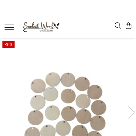
Figurine, forme, ornamente
Semne de carte
Baze Martisor
-21%
Ornamente, decoratiuni Craciun
Ornamente, decoratiuni Paste