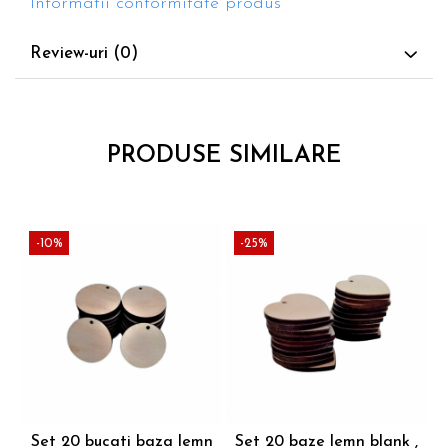
Informatii conformitate produs
Review-uri
(0)
PRODUSE SIMILARE
-10%
-25%
Set 20 bucati baza lemn
Set 20 baze lemn blank ,
Se