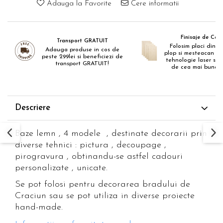
Adauga la Favorite
Cere informatii
Finisaje de Cali
Transport GRATUIT
Folosim placi din p
Adauga produse in cos de
plop si mesteacan de
peste 299lei si beneficiezi de
tehnologie laser si c
transport GRATUIT!
de cea mai buna ca
Descriere
Baze lemn , 4 modele , destinate decorarii prin
diverse tehnici : pictura , decoupage ,
pirogravura , obtinandu-se astfel cadouri
personalizate , unicate.
Se pot folosi pentru decorarea bradului de
Craciun sau se pot utiliza in diverse proiecte
hand-made.