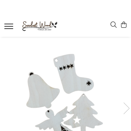
Figurine, forme, ornamente
Semne de carte
Baze Martisor
Ornamente, decoratiuni Craciun
Ornamente, decoratiuni Paste